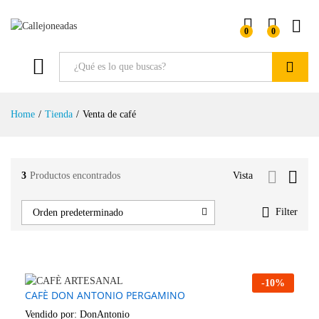
0
0
Buscar
Home
/
Tienda
/
Venta de café
3
Productos encontrados
Vista
Filter
Orden predeterminado
-
10
%
CAFÈ DON ANTONIO PERGAMINO
Vendido por:
DonAntonio