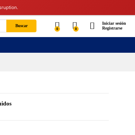
sruption.
Iniciar sesión
Buscar
Registrarse
0
0
uidos