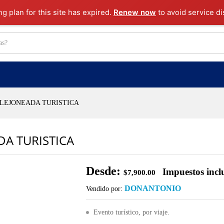
ng plan for this site has expired.
Renew now
to avoid service di
LLEJONEADA TURISTICA
DA TURISTICA
Desde:
Impuestos incl
$
7,900.00
DONANTONIO
Vendido por:
Evento turístico, por viaje.