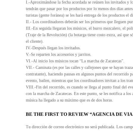
I.-Aproximándose la fecha acordada se reúnen los invitados y lo
tendrán que pasar por los productos por lo menos dos días antes
turistas (gente foránea) se les hará entrega de los productos el d
II.- Los coordinadores deberán ser los primeros que lleguen pun
III.-En seguida llegaran los músicos, el burro mezcalero, el pol
(Traje de la Revolución) (la botarga tiene costo extra, así que s
el cliente).
IV.-Después llegan los invitados.
V.-Se reparten los accesorios y jarritos.
VI.-Al inicio los músicos tocan “La marcha de Zacatecas”.
VII.- Caminata (es por las calles y callejones que se hayan traz
contratante), haciendo pausas en algunos puntos del recorrido pa
evento, bailen, mientras que los coordinadores invitan a los tran
VIII.-Fin del recorrido, es cuando se llega al punto final del ev
con la marcha de Zacatecas. En este punto, se les notifica a los 
música ha llegado a su máximo que es de dos horas.
BE THE FIRST TO REVIEW “AGENCIA DE VI
Tu dirección de correo electrónico no será publicada.
Los campo