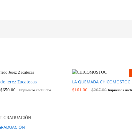
ido Jerez Zacatecas
LA QUEMADA CHICOMOSTOC
:
$
650.00
$
161.00
$
207.00
Impuestos incluidos
Impuestos incl
$
650.00
$
161.00
$
207.00
-GRADUACIÓN