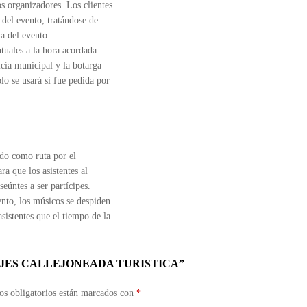
s organizadores. Los clientes
 del evento, tratándose de
ía del evento.
tuales a la hora acordada.
icía municipal y la botarga
ólo se usará si fue pedida por
ado como ruta por el
ra que los asistentes al
seúntes a ser partícipes.
ento, los músicos se despiden
asistentes que el tiempo de la
AJES CALLEJONEADA TURISTICA”
s obligatorios están marcados con
*