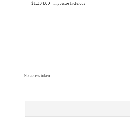
$
1,334.00
Impuestos incluidos
$
1,334.00
No access token