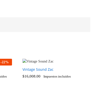
-
22
%
Vintage Sound Zac
$
16,008.00
uidos
Impuestos incluidos
$
16,008.00