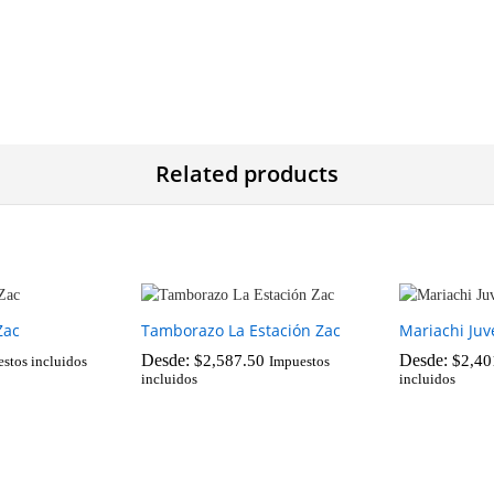
Related products
Zac
Tamborazo La Estación Zac
Mariachi Juv
Desde:
Desde:
$
2,587.50
$
2,40
stos incluidos
Impuestos
incluidos
incluidos
$
2,587.50
$
2,40