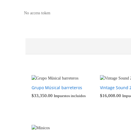
No access token
Grupo Músical barreteros
Vintage Sound 
$
33,350.00
$
16,008.00
Impuestos incluidos
Impue
$
33,350.00
$
16,008.00