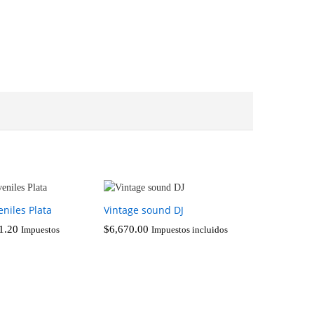
eniles Plata
Vintage sound DJ
1.20
$
6,670.00
Impuestos
Impuestos incluidos
1.20
$
6,670.00