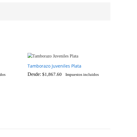
Tamborazo Juveniles Plata
Desde:
$
1,867.60
idos
Impuestos incluidos
$
1,867.60