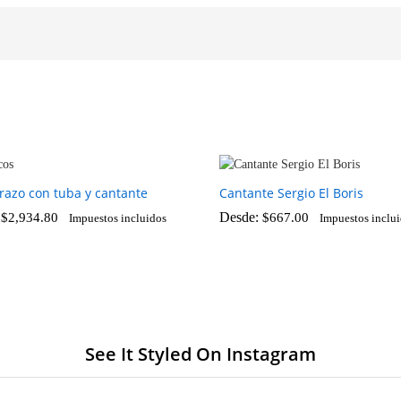
azo con tuba y cantante
Cantante Sergio El Boris
:
Desde:
$
2,934.80
$
667.00
Impuestos incluidos
Impuestos inclu
$
2,934.80
$
667.00
See It Styled On Instagram