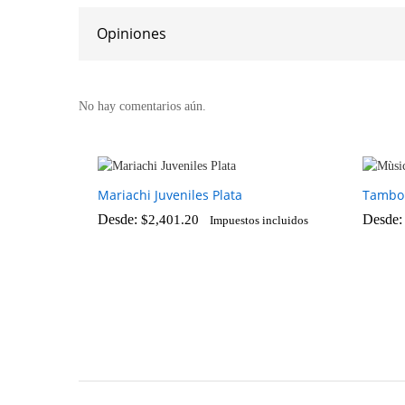
Opiniones
No hay comentarios aún.
Mariachi Juveniles Plata
Tambor
Desde:
Desde
$
2,401.20
Impuestos incluidos
$
2,401.20