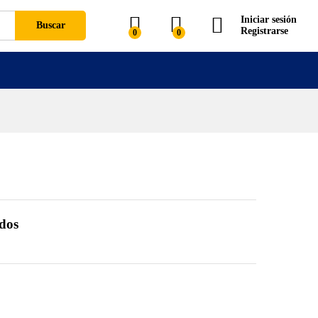
Iniciar sesión
Buscar
Registrarse
0
0
idos