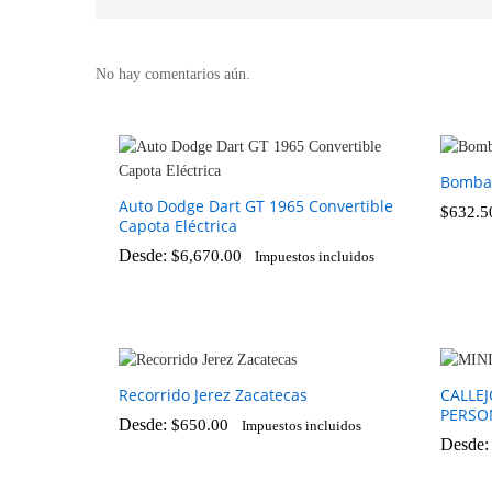
No hay comentarios aún.
Bomba
Auto Dodge Dart GT 1965 Convertible
$
632.5
Capota Eléctrica
$
632.5
Desde:
$
6,670.00
Impuestos incluidos
$
6,670.00
Recorrido Jerez Zacatecas
CALLE
PERSO
Desde:
$
650.00
Impuestos incluidos
Desde
$
650.00