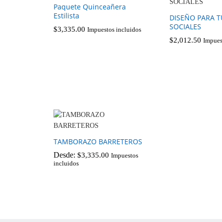
Paquete Quinceañera
Estilista
DISEÑO PARA T
SOCIALES
$
3,335.00
Impuestos incluidos
$
2,012.50
Impues
$
3,335.00
$
2,012.50
TAMBORAZO BARRETEROS
Desde:
$
3,335.00
Impuestos
incluidos
$
3,335.00