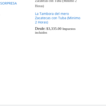
 SORPRESA
La Tambora del mero
a
Zacatecas con Tuba (Minimo
2 Horas)
Desde:
$
3,335.00
Impuestos
incluidos
$
3,335.00