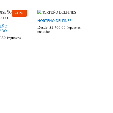
-
11
%
NORTEÑO DELFINES
SEÑO
Desde:
$
2,700.00
Impuestos
ZADO
incluidos
7.50
Impuestos
$
2,700.00
7.50