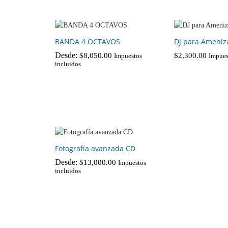
BANDA 4 OCTAVOS
DJ para Ameniz
Desde:
$
8,050.00
$
2,300.00
Impuestos
Impues
incluidos
$
8,050.00
$
2,300.00
Fotografía avanzada CD
Desde:
$
13,000.00
Impuestos
incluidos
$
13,000.00