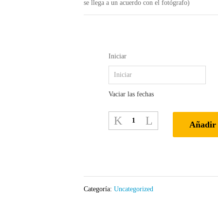
se llega a un acuerdo con el fotógrafo)
Iniciar
Vaciar las fechas
Sesión
Añadir 
de
Fotos
cantidad
Categoría:
Uncategorized