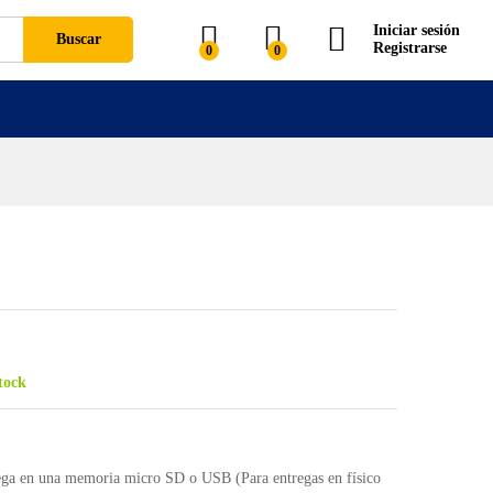
Iniciar sesión
Buscar
Registrarse
0
0
stock
rega en una memoria micro SD o USB (Para entregas en físico