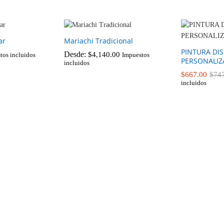
ar
Mariachi Tradicional
PINTURA DI
Desde:
$
4,140.00
tos incluidos
Impuestos
PERSONALI
incluidos
$
4,140.00
$
667.00
$
74
incluidos
$
667.00
$
74