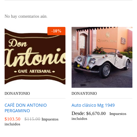
No hay comentarios aún.
-
10
%
DONANTONIO
DONANTONIO
CAFÈ DON ANTONIO
Auto clásico Mg 1949
PERGAMINO
Desde:
$
6,670.00
Impuestos
$
103.50
$
115.00
incluidos
Impuestos
incluidos