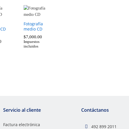
Fotografía
 CD
medio CD
$
7,000.00
0
Impuestos
incluidos
$
7,000.00
0
Servicio al cliente
Contáctanos
Factura electrónica
492 899 2011