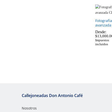
Fotografía
avanzada
Desde:
$
13,000.0
Impuestos
incluidos
$
13,000.0
Callejoneadas Don Antonio Café
Nosotros