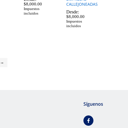
CALLEJONEADAS
$
8,000.00
Impuestos
Desde:
incluidos
$
8,000.00
$
8,000.00
Impuestos
incluidos
$
8,000.00
e →
Síguenos