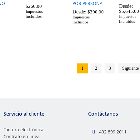
NO
POR PERSONA
Desde:
$
260.00
$
5,645.00
Desde:
Impuestos
$
300.00
incluidos
Impuestos
$
260.00
Impuestos
incluidos
incluidos
$
5,645.00
$
300.00
1
2
3
Siguient
Servicio al cliente
Contáctanos
Factura electrónica
492 899 2011
Contrato en línea