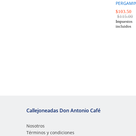
PERGAMI
$
103.50
$
115.00
Impuestos
$
103.50
incluidos
$
115.00
Callejoneadas Don Antonio Café
Nosotros
Términos y condiciones