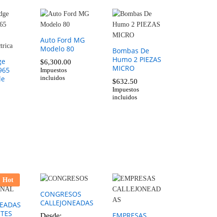
Auto Ford MG
Modelo 80
Bombas De
Humo 2 PIEZAS
ge
$
6,300.00
MICRO
965
Impuestos
le
incluidos
$
6,300.00
$
632.50
Impuestos
incluidos
$
632.50
Hot
CONGRESOS
CALLEJONEADAS
NEADAS
NTES
EMPRESAS
Desde: