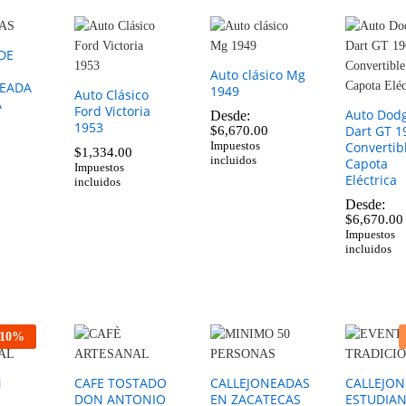
DE
Auto clásico Mg
NEADA
1949
Auto Clásico
A
Ford Victoria
Auto Dod
Desde:
1953
Dart GT 1
$
6,670.00
Convertib
Impuestos
$
1,334.00
incluidos
Capota
$
6,670.00
Impuestos
Eléctrica
incluidos
$
1,334.00
Desde:
$
6,670.00
Impuestos
incluidos
$
6,670.00
10
%
N
CAFE TOSTADO
CALLEJONEADAS
CALLEJO
DON ANTONIO
EN ZACATECAS
ESTUDIA