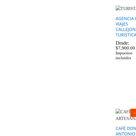
AGENCIA 
VIAJES
CALLEJO
TURISTIC
Desde:
$
7,900.00
Impuestos
incluidos
$
7,900.00
-
CAFÈ DO
ANTONIO