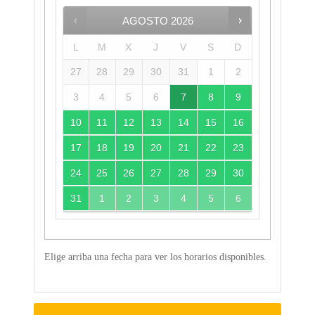
AGOSTO
2026
L
M
X
J
V
S
D
27
28
29
30
31
1
2
3
4
5
6
7
8
9
10
11
12
13
14
15
16
17
18
19
20
21
22
23
24
25
26
27
28
29
30
31
1
2
3
4
5
6
Elige arriba una fecha para ver los horarios disponibles.