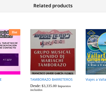
Related products
Hot
E
TAMBORAZO BARRETEROS
Viajes a Vall
Desde:
$
3,335.00
Impuestos
incluidos
$
3,335.00