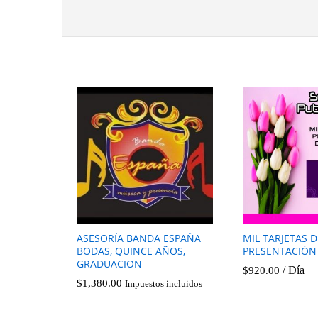
ASESORÍA BANDA ESPAÑA
MIL TARJETAS D
BODAS, QUINCE AÑOS,
PRESENTACIÓN
GRADUACION
/ Día
$
920.00
$
1,380.00
Impuestos incluidos
$
1,380.00