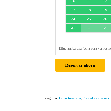
10
11
12
17
18
19
24
25
26
31
1
2
Elige arriba una fecha para ver los h
Reservar ahora
Categories:
Guías turísticos
,
Prestadores de servi