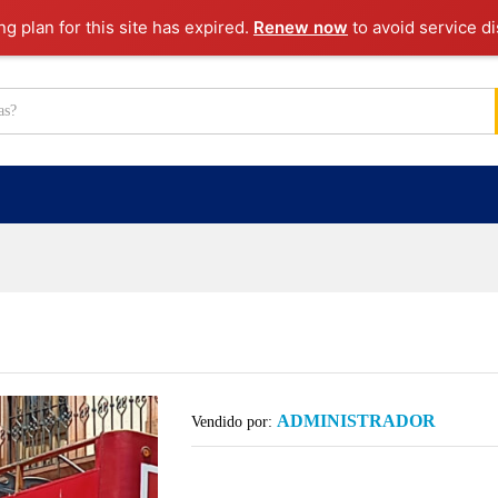
g plan for this site has expired.
Renew now
to avoid service di
ADMINISTRADOR
Vendido por: