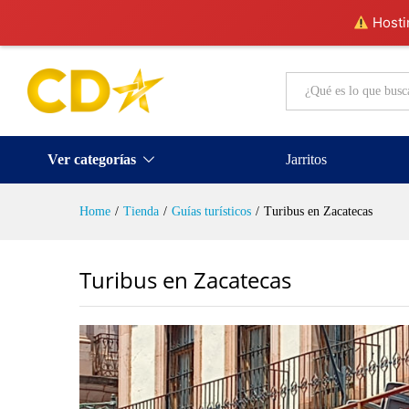
Hostin
All
Ver categorías
Jarritos
Home
/
Tienda
/
Guías turísticos
/
Turibus en Zacatecas
Turibus en Zacatecas