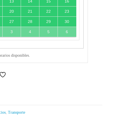
13
14
15
16
20
21
22
23
27
28
29
30
3
4
5
6
orarios disponibles.
cios
,
Transporte