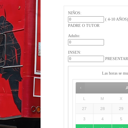
NIÑOS:
( 4-10 AÑO
PADRE O TUTOR
Adulto:
INSEN:
PRESENTAR
Las horas se mu
L
M
X
27
28
29
3
4
5