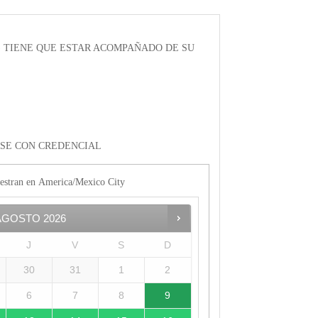
S) TIENE QUE ESTAR ACOMPAÑADO DE SU
SE CON CREDENCIAL
estran en
America/Mexico City
AGOSTO
2026
J
V
S
D
30
31
1
2
6
7
8
9