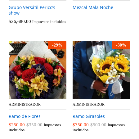
Grupo Versátil Perico’s
Mezcal Mala Noche
show
$
26,680.00
Impuestos incluidos
-
29
%
-
30
%
ADMINISTRADOR
ADMINISTRADOR
Ramo de Flores
Ramo Girasoles
$
250.00
$
350.00
$
350.00
$
500.00
Impuestos
Impuestos
incluidos
incluidos